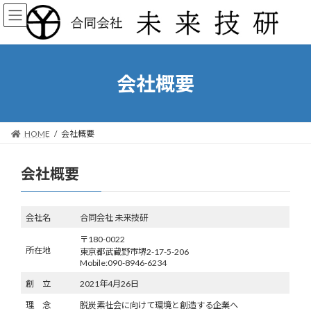
コ
ナ
ン
ビ
テ
ゲ
ン
ー
ツ
シ
へ
ョ
会社概要
ス
ン
キ
に
ッ
移
プ
動
HOME
会社概要
会社概要
会社名
合同会社 未来技研
〒180-0022
所在地
東京都武蔵野市堺2-17-5-206
Mobile:090-8946-6234
創 立
2021年4月26日
理 念
脱炭素社会に向けて環境と創造する企業へ