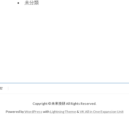
未分類
せ
Copyright © 未来技研 All Rights Reserved.
Powered by
WordPress
with
Lightning Theme
&
VK All in One Expansion Unit