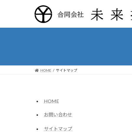
コ
ナ
ン
ビ
テ
ゲ
ン
ー
ツ
シ
へ
ョ
ス
ン
キ
に
ッ
移
プ
動
HOME
サイトマップ
HOME
お問い合わせ
サイトマップ